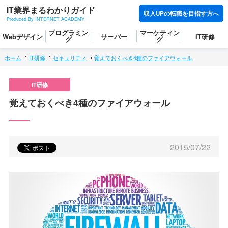
IT業界まるわかりガイド
収入UPの転職を目指す方へ
Produced By INTERNET ACADEMY
プログラミン
マーケティン
Webデザイン
サーバー
IT研修
グ
グ
ホーム
IT研修
セキュリティ
覚えておくべき4種のファイアウォール
覚えておくべき4種のファイアウォール
2015/07/22