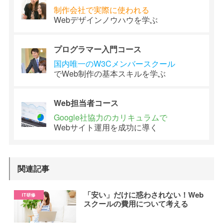
制作会社で
実際に使われる
Webデザイン
ノウハウを学ぶ
プログラマー
入門コース
国内唯一のW3C
メンバースクール
でWeb制作の
基本スキルを学ぶ
Web担当者
コース
Google社協力の
カリキュラムで
Webサイト運用を
成功に導く
関連記事
「安い」だけに惑わされない！Web
スクールの費用について考える