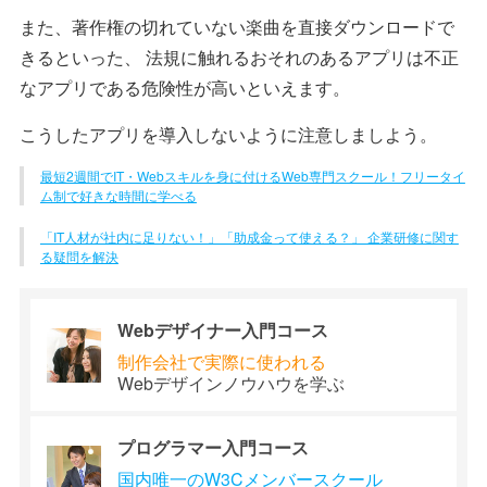
また、著作権の切れていない楽曲を直接ダウンロードで
きるといった、 法規に触れるおそれのあるアプリは不正
なアプリである危険性が高いといえます。
こうしたアプリを導入しないように注意しましよう。
最短2週間でIT・Webスキルを身に付けるWeb専門スクール！フリータイ
ム制で好きな時間に学べる
「IT人材が社内に足りない！」「助成金って使える？」 企業研修に関す
る疑問を解決
Webデザイナー
入門コース
制作会社で
実際に使われる
Webデザイン
ノウハウを学ぶ
プログラマー
入門コース
国内唯一のW3C
メンバースクール