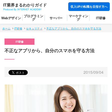
IT業界まるわかりガイド
収入UPの転職を目指す方へ
Produced By INTERNET ACADEMY
プログラミン
マーケティン
Webデザイン
サーバー
IT研修
グ
グ
ホーム
IT研修
セキュリティ
不正なアプリから、自分のスマホを守る方法
不正なアプリから、自分のスマホを守る方法
2015/09/04