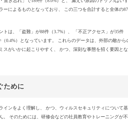
失・置き忘れ」で189件（8.0%）と、 漏えい原因のトップ3はい
ーによるものとなっており、 この三つを合計すると全体の87.
は、「盗難」が88件（3.7%）、 「不正アクセス」が35件
件（0.4%）となっています。 これらのデータは、外部の敵から
ミスがいかに起こりやすく、 かつ、深刻な事態を招く要因と
ぐために
ラインをよく理解し、 かつ、ウィルスセキュリティについて
ん。 そのためには、研修会などの社員教育やトレーニングが