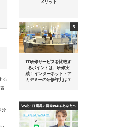
メリット
IT研修サービスを比較す
るポイントは、研修実
績！インターネット・ア
する
カデミーの研修評判は？
発表
半分