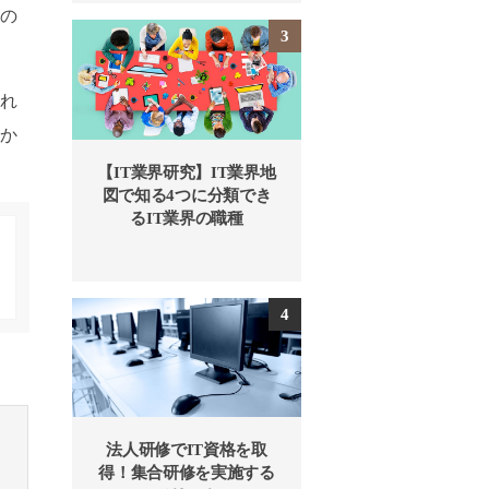
ンの
かれ
さか
【IT業界研究】IT業界地
図で知る4つに分類でき
るIT業界の職種
法人研修でIT資格を取
得！集合研修を実施する