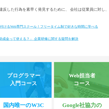
違反した行為を素早く発見するために、 会社は従業員に対し
身に付けるWeb専門スクール！フリータイム制で好きな時間に学べる
「助成金って使える？」 企業研修に関する疑問を解決
プログラマー
Web担当者
入門コース
コース
国内唯一のW3C
Google社協力の