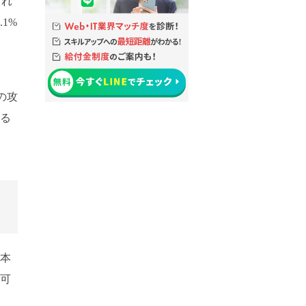
ずれ
1%
の攻
なる
基本
不可