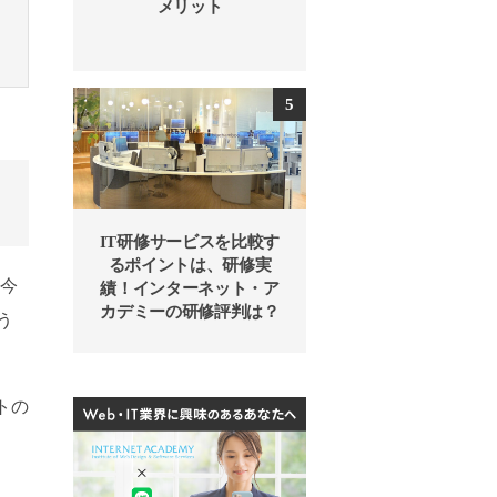
メリット
IT研修サービスを比較す
るポイントは、研修実
 今
績！インターネット・ア
カデミーの研修評判は？
う
トの