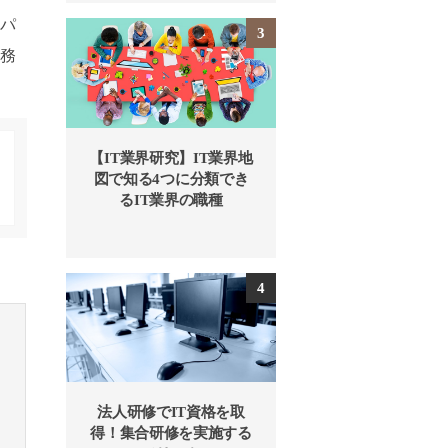
にパ
業務
【IT業界研究】IT業界地
図で知る4つに分類でき
るIT業界の職種
法人研修でIT資格を取
得！集合研修を実施する