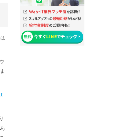
ちは
ウ
いま
T
り
にあ