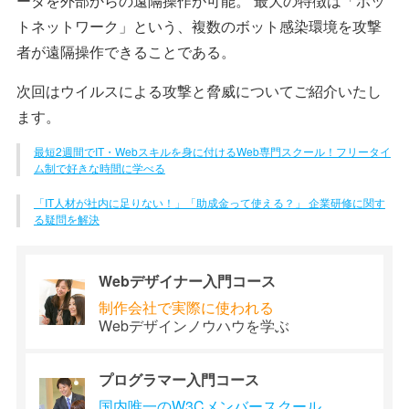
ータを外部からの遠隔操作が可能。 最大の特徴は「ボッ
トネットワーク」という、複数のボット感染環境を攻撃
者が遠隔操作できることである。
次回はウイルスによる攻撃と脅威についてご紹介いたし
ます。
最短2週間でIT・Webスキルを身に付けるWeb専門スクール！フリータイ
ム制で好きな時間に学べる
「IT人材が社内に足りない！」「助成金って使える？」 企業研修に関す
る疑問を解決
Webデザイナー
入門コース
制作会社で
実際に使われる
Webデザイン
ノウハウを学ぶ
プログラマー
入門コース
国内唯一のW3C
メンバースクール