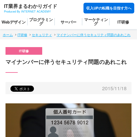
IT業界まるわかりガイド
収入UPの転職を目指す方へ
Produced By INTERNET ACADEMY
プログラミン
マーケティン
Webデザイン
サーバー
IT研修
グ
グ
ホーム
IT研修
セキュリティ
マイナンバーに伴うセキュリティ問題のあれこれ
マイナンバーに伴うセキュリティ問題のあれこれ
2015/11/18