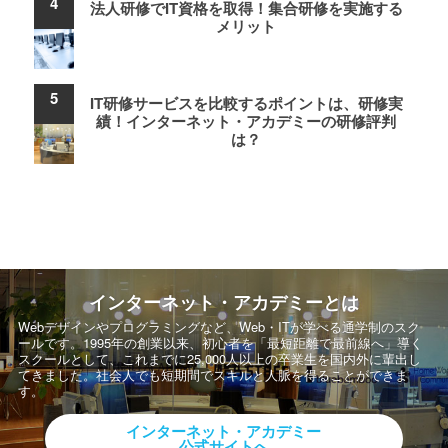
法人研修でIT資格を取得！集合研修を実施する
メリット
IT研修サービスを比較するポイントは、研修実
績！インターネット・アカデミーの研修評判
は？
インターネット・アカデミーとは
Webデザインやプログラミングなど、Web・ITが学べる通学制のスク
ールです。
1995年の創業以来、初心者を「最短距離で最前線へ」導く
スクールとして、
これまでに25,000人以上の卒業生を国内外に輩出し
てきました。社会人でも短期間でスキルと人脈を得ることができま
す。
インターネット・アカデミー
公式サイトへ