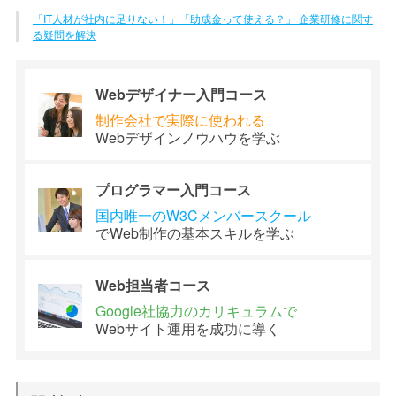
「IT人材が社内に足りない！」「助成金って使える？」 企業研修に関す
る疑問を解決
Webデザイナー
入門コース
制作会社で
実際に使われる
Webデザイン
ノウハウを学ぶ
プログラマー
入門コース
国内唯一のW3C
メンバースクール
でWeb制作の
基本スキルを学ぶ
Web担当者
コース
Google社協力の
カリキュラムで
Webサイト運用を
成功に導く