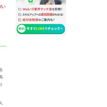
づい
る
高
り
人