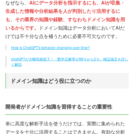
なぜなら、
AIにデータ分析を指示するにも、AIが収集・
生成した情報や分析結果を人が判別したり活用するに
も、その業界の知識や経験、すなわちドメイン知識を用
いるからです。
ドメイン知識はデータ分析においてAIだ
けでは不十分な点を補うために必要不可欠なのです。
How is ChatGPT's behavior changing over time?
chatGPTが大幅性能低下！「数学正解率が98％から2％」検証論文を詳し
く解説
ドメイン知識はどう役に立つのか
開発者がドメイン知識を習得することの重要性
単に高度な解析手法を使うだけでは、実際に集められた
データを十分に活用することはできません。有効な分析