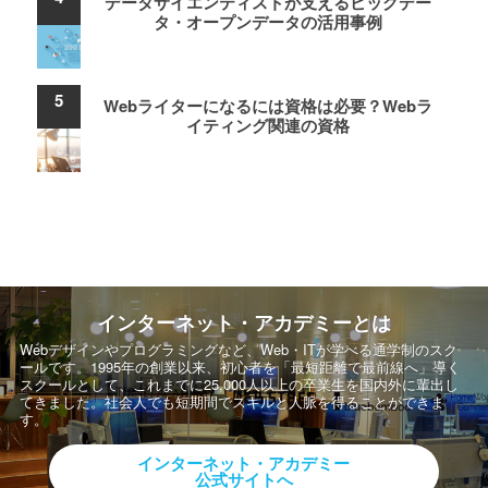
データサイエンティストが支えるビッグデー
タ・オープンデータの活用事例
Webライターになるには資格は必要？Webラ
イティング関連の資格
インターネット・アカデミーとは
Webデザインやプログラミングなど、Web・ITが学べる通学制のスク
ールです。
1995年の創業以来、初心者を「最短距離で最前線へ」導く
スクールとして、
これまでに25,000人以上の卒業生を国内外に輩出し
てきました。社会人でも短期間でスキルと人脈を得ることができま
す。
インターネット・アカデミー
公式サイトへ