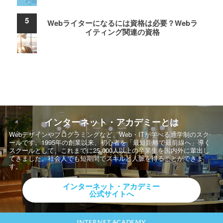
Webライターになるには資格は必要？Webラ
イティング関連の資格
インターネット・アカデミーとは
Webデザインやプログラミングなど、Web・ITが学べる通学制のスク
ールです。
1995年の創業以来、初心者を「最短距離で最前線へ」導く
スクールとして、
これまでに25,000人以上の卒業生を国内外に輩出し
てきました。社会人でも短期間でスキルと人脈を得ることができま
す。
インターネット・アカデミー
公式サイトへ