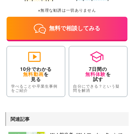
※無理な勧誘は一切ありません
無料で相談してみる
10分でわかる
7日間の
無料動画
を
無料体験
を
見る
試す
学べることや卒業生事例
自分にできる？という疑
をご紹介
問を解消
関連記事