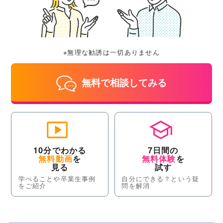
※無理な勧誘は一切ありません
無料で相談してみる
10分でわかる
7日間の
無料動画
を
無料体験
を
見る
試す
学べることや卒業生事例
自分にできる？という疑
をご紹介
問を解消