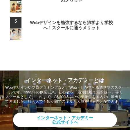
のメリット
Webデザインを勉強するなら独学より学校
へ！スクールに通うメリット
インターネット・アカデミーとは
Webデザインやプログラミングなど、Web・ITが学べる通学制のスク
ールです。
1995年の創業以来、初心者を「最短距離で最前線へ」導く
スクールとして、
これまでに25,000人以上の卒業生を国内外に輩出し
てきました。社会人でも短期間でスキルと人脈を得ることができま
す。
インターネット・アカデミー
公式サイトへ