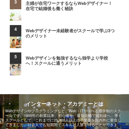
主婦が在宅ワークするならWebデザイナー！
在宅で結婚後も働く秘訣
Webデザイナー未経験者がスクールで学ぶ3つ
のメリット
Webデザインを勉強するなら独学より学校
へ！スクールに通うメリット
インターネット・アカデミーとは
Webデザインやプログラミングなど、Web・ITが学べる通学制のスク
ールです。
1995年の創業以来、初心者を「最短距離で最前線へ」導く
スクールとして、
これまでに25,000人以上の卒業生を国内外に輩出し
てきました。社会人でも短期間でスキルと人脈を得ることができま