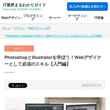
IT業界まるわかりガイド
収入UPの転職を目指す方へ
Produced By INTERNET ACADEMY
プログラミン
マーケティン
Webデザイン
サーバー
IT研修
グ
グ
ホーム
デザイン
Webデザイン入門
PhotoshopとIllustratorを学ぼう！Webデザイナーとして必須のスキル【入門編】
PhotoshopとIllustratorを学ぼう！Webデザイナ
ーとして必須のスキル【入門編】
2023/01/31