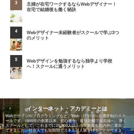
主婦が在宅ワークするならWebデザイナー！
在宅で結婚後も働く秘訣
Webデザイナー未経験者がスクールで学ぶ3つ
のメリット
Webデザインを勉強するなら独学より学校
へ！スクールに通うメリット
インターネット・アカデミーとは
Webデザインやプログラミングなど、Web・ITが学べる通学制のスク
ールです。
1995年の創業以来、初心者を「最短距離で最前線へ」導く
スクールとして、
これまでに25,000人以上の卒業生を国内外に輩出し
てきました。社会人でも短期間でスキルと人脈を得ることができま