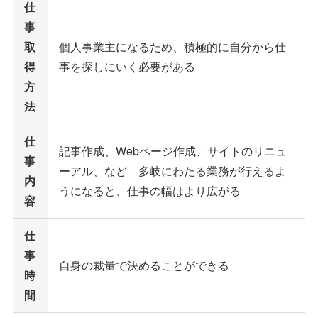
仕
事
取
個人事業主になるため、積極的に自分から仕
得
事を探しにいく必要がある
方
法
仕
記事作成、Webページ作成、サイトのリニュ
事
ーアル、など 多岐にわたる業務が行えるよ
内
うになると、仕事の幅はより広がる
容
仕
事
自身の裁量で決めることができる
時
間