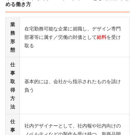
める働き方
業
在宅勤務可能な企業に就職し、デザイン専門
務
部署等に属す／労働の対価として
給料
を受け
形
取る
態
仕
事
取
基本的には、会社から指示されたものを請け
得
負う
方
法
仕
社内デザイナーとして、社内報や社内向けの
事
ノベルティなどの製作を受け持つ、新商品開