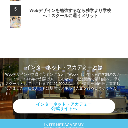
Webデザインを勉強するなら独学より学校
へ！スクールに通うメリット
インターネット・アカデミーとは
Webデザインやプログラミングなど、Web・ITが学べる通学制のスク
ールです。
1995年の創業以来、初心者を「最短距離で最前線へ」導く
スクールとして、
これまでに25,000人以上の卒業生を国内外に輩出し
てきました。社会人でも短期間でスキルと人脈を得ることができま
す。
インターネット・アカデミー
公式サイトへ