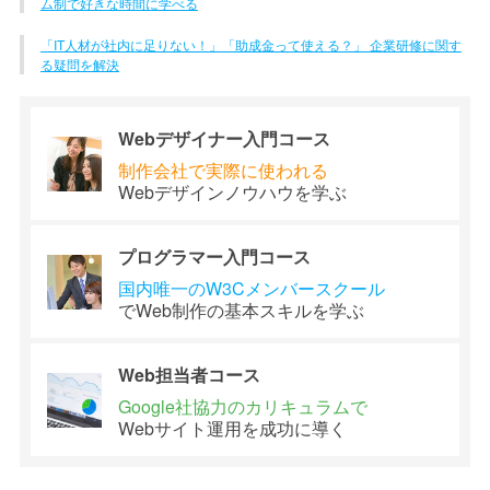
ム制で好きな時間に学べる
「IT人材が社内に足りない！」「助成金って使える？」 企業研修に関す
る疑問を解決
Webデザイナー
入門コース
制作会社で
実際に使われる
Webデザイン
ノウハウを学ぶ
プログラマー
入門コース
国内唯一のW3C
メンバースクール
でWeb制作の
基本スキルを学ぶ
Web担当者
コース
Google社協力の
カリキュラムで
Webサイト運用を
成功に導く