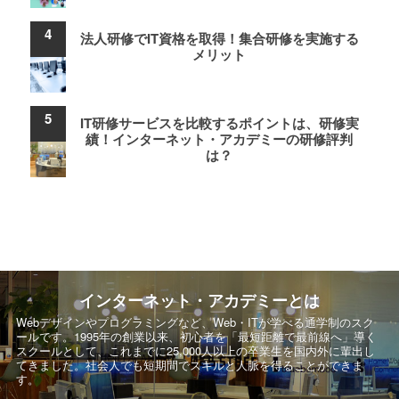
法人研修でIT資格を取得！集合研修を実施する
メリット
IT研修サービスを比較するポイントは、研修実
績！インターネット・アカデミーの研修評判
は？
インターネット・アカデミーとは
Webデザインやプログラミングなど、Web・ITが学べる通学制のスク
ールです。
1995年の創業以来、初心者を「最短距離で最前線へ」導く
スクールとして、
これまでに25,000人以上の卒業生を国内外に輩出し
てきました。社会人でも短期間でスキルと人脈を得ることができま
す。