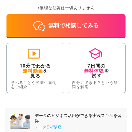
※無理な勧誘は一切ありません
無料で相談してみる
10分でわかる
7日間の
無料動画
を
無料体験
を
見る
試す
学べることや卒業生事例
自分にできる？という疑
をご紹介
問を解消
データのビジネス活用ができる実践スキルを習
得
データ分析講座