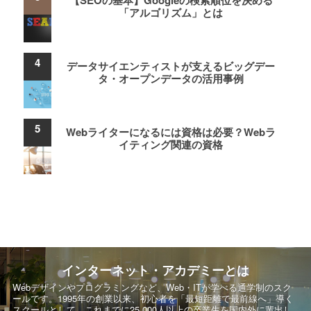
【SEOの基本】Googleの検索順位を決める
「アルゴリズム」とは
データサイエンティストが支えるビッグデー
タ・オープンデータの活用事例
Webライターになるには資格は必要？Webラ
イティング関連の資格
インターネット・アカデミーとは
Webデザインやプログラミングなど、Web・ITが学べる通学制のスク
ールです。
1995年の創業以来、初心者を「最短距離で最前線へ」導く
スクールとして、
これまでに25,000人以上の卒業生を国内外に輩出し