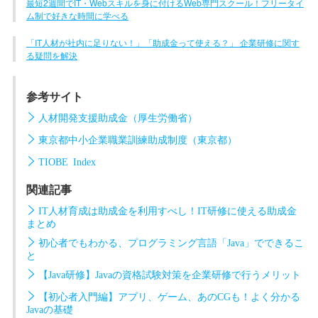
最短2週間でIT・Webスキルを身に付けるWeb専門スクール！フリータイ
ム制で好きな時間に学べる
「IT人材が社内に足りない！」「助成金って使える？」 企業研修に関す
る疑問を解決
参考サイト
人材開発支援助成金（厚生労働省）
東京都中小企業職業訓練助成制度（東京都）
TIOBE Index
関連記事
IT人材育成は助成金を利用すべし！IT研修に使える助成金
まとめ
初心者でもわかる、プログラミング言語「Java」でできるこ
と
【Java研修】Javaの資格試験対策を企業研修で行うメリット
【初心者入門編】アプリ、ゲーム、あのCGも！よく分かる
Javaの基礎