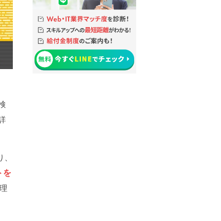
検
詳
り、
トを
理