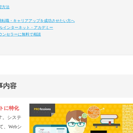
習方法
・就転職・キャリアアップを成功させたい方へ
ル
インターネット・アカデミー
ウンセラーに無料で相談
事内容
イトに特化
す。システ
、Webシ