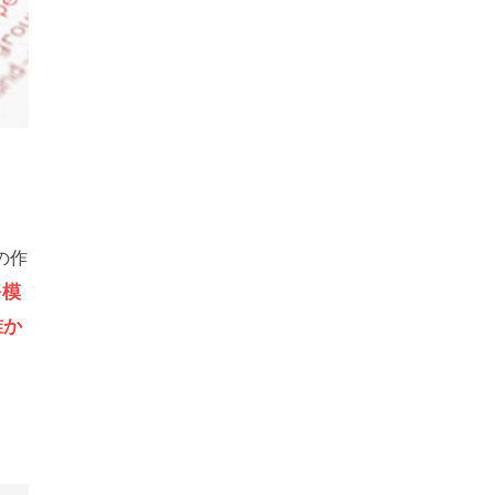
の作
を模
誰か