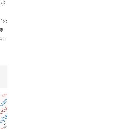
ムが
、
ドの
要
発す