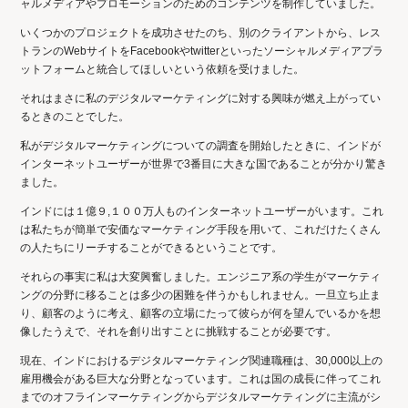
ャルメディアやプロモーションのためのコンテンツを制作していました。
いくつかのプロジェクトを成功させたのち、別のクライアントから、レス
トランのWebサイトをFacebookやtwitterといったソーシャルメディアプラ
ットフォームと統合してほしいという依頼を受けました。
それはまさに私のデジタルマーケティングに対する興味が燃え上がってい
るときのことでした。
私がデジタルマーケティングについての調査を開始したときに、インドが
インターネットユーザーが世界で3番目に大きな国であることが分かり驚き
ました。
インドには１億９,１００万人ものインターネットユーザーがいます。これ
は私たちが簡単で安価なマーケティング手段を用いて、これだけたくさん
の人たちにリーチすることができるということです。
それらの事実に私は大変興奮しました。エンジニア系の学生がマーケティ
ングの分野に移ることは多少の困難を伴うかもしれません。一旦立ち止ま
り、顧客のように考え、顧客の立場にたって彼らが何を望んでいるかを想
像したうえで、それを創り出すことに挑戦することが必要です。
現在、インドにおけるデジタルマーケティング関連職種は、30,000以上の
雇用機会がある巨大な分野となっています。これは国の成長に伴ってこれ
までのオフラインマーケティングからデジタルマーケティングに主流がシ