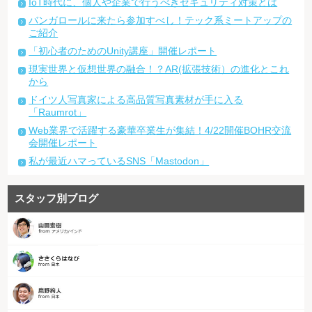
IoT時代に、個人や企業で行うべきセキュリティ対策とは
バンガロールに来たら参加すべし！テック系ミートアップの
ご紹介
「初心者のためのUnity講座」開催レポート
現実世界と仮想世界の融合！？AR(拡張技術）の進化とこれ
から
ドイツ人写真家による高品質写真素材が手に入る
「Raumrot」
Web業界で活躍する豪華卒業生が集結！4/22開催BOHR交流
会開催レポート
私が最近ハマっているSNS「Mastodon」
スタッフ別ブログ