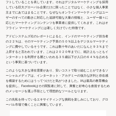
フトしていることを表しています。それはデジタルマーケティングを採用
している巨大グローバル企業だけに限ったことではなく、小さな個人事業
主までにあてはまることです。なぜならオンラインマーケティングはユー
ザーのすべての動きに対応した追跡可能な大量の情報と、ユーザー個々に
応じたマーケティングコンテンツを事業者に提供してくれます。これはオ
フライン マーケティングには著しく欠けていた特徴です。
アドビシステムズ社のレポートによると、インドのマーケティング担当者
の２２％は、そのマーケティング予算の５０％以上をデジタルマーケティ
ングに費やしているそうです。これは数十年のあいだになんと９３％まで
上昇すると言われています。これは２０２０年までに、統計上もっともイ
ンターネットを利用する層といわれる３５歳以下が人口の６４％を占める
という事実に基づいています。
このような大きな潜在需要があり、安いコストで取り組むことができるソ
ーシャルメディアは、インターネット・アカデミーの強力な評判と存在感
を構築するためにはうってつけだと気がつきました。IAは最高の教育機会
を提供し、Facebookはその閲覧者に対して、興奮と好奇心を創造するため
のメッセージを運ぶ手段として理想的なツールとなります。
この先私を待っているエキサイティングな挑戦を楽しみにしており、グロ
ーバル市場で働くことに興奮しています。