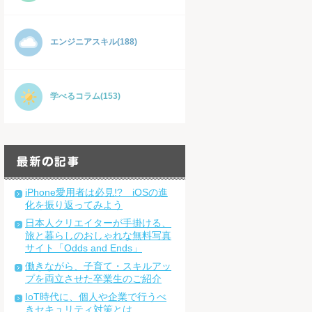
エンジニアスキル(188)
学べるコラム(153)
iPhone愛用者は必見!? iOSの進
化を振り返ってみよう
日本人クリエイターが手掛ける、
旅と暮らしのおしゃれな無料写真
サイト「Odds and Ends」
働きながら、子育て・スキルアッ
プを両立させた卒業生のご紹介
IoT時代に、個人や企業で行うべ
きセキュリティ対策とは