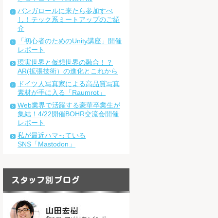
バンガロールに来たら参加すべ
し！テック系ミートアップのご紹
介
「初心者のためのUnity講座」開催
レポート
現実世界と仮想世界の融合！？
AR(拡張技術）の進化とこれから
ドイツ人写真家による高品質写真
素材が手に入る「Raumrot」
Web業界で活躍する豪華卒業生が
集結！4/22開催BOHR交流会開催
レポート
私が最近ハマっている
SNS「Mastodon」