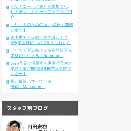
バンガロールに来たら参加すべ
し！テック系ミートアップのご紹
介
「初心者のためのUnity講座」開催
レポート
現実世界と仮想世界の融合！？
AR(拡張技術）の進化とこれから
ドイツ人写真家による高品質写真
素材が手に入る「Raumrot」
Web業界で活躍する豪華卒業生が
集結！4/22開催BOHR交流会開催
レポート
私が最近ハマっている
SNS「Mastodon」