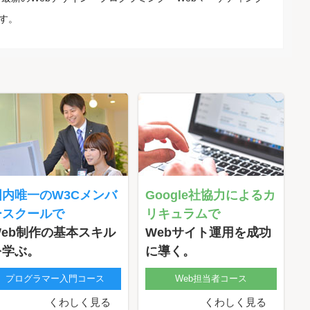
す。
国内唯一のW3Cメンバ
Google社協力によるカ
ースクールで
リキュラムで
Web制作の基本スキル
Webサイト運用を成功
を学ぶ。
に導く。
プログラマー入門コース
Web担当者コース
くわしく見る
くわしく見る