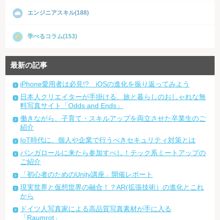
エンジニアスキル(188)
学べるコラム(153)
最新の記事
iPhone愛用者は必見!? iOSの進化を振り返ってみよう
日本人クリエイターが手掛ける、旅と暮らしのおしゃれな無
料写真サイト「Odds and Ends」
働きながら、子育て・スキルアップを両立させた卒業生のご
紹介
IoT時代に、個人や企業で行うべきセキュリティ対策とは
バンガロールに来たら参加すべし！テック系ミートアップの
ご紹介
「初心者のためのUnity講座」開催レポート
現実世界と仮想世界の融合！？AR(拡張技術）の進化とこれ
から
ドイツ人写真家による高品質写真素材が手に入る
「Raumrot」