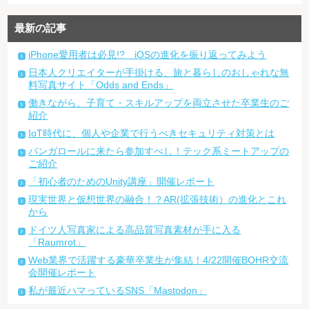
最新の記事
iPhone愛用者は必見!? iOSの進化を振り返ってみよう
日本人クリエイターが手掛ける、旅と暮らしのおしゃれな無
料写真サイト「Odds and Ends」
働きながら、子育て・スキルアップを両立させた卒業生のご
紹介
IoT時代に、個人や企業で行うべきセキュリティ対策とは
バンガロールに来たら参加すべし！テック系ミートアップの
ご紹介
「初心者のためのUnity講座」開催レポート
現実世界と仮想世界の融合！？AR(拡張技術）の進化とこれ
から
ドイツ人写真家による高品質写真素材が手に入る
「Raumrot」
Web業界で活躍する豪華卒業生が集結！4/22開催BOHR交流
会開催レポート
私が最近ハマっているSNS「Mastodon」