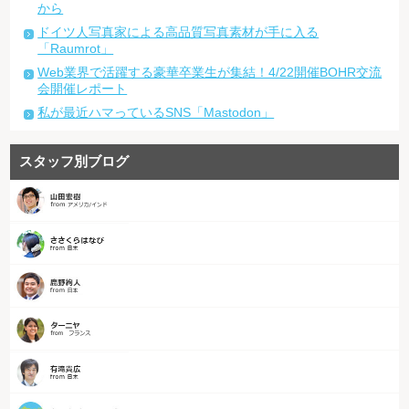
から
ドイツ人写真家による高品質写真素材が手に入る
「Raumrot」
Web業界で活躍する豪華卒業生が集結！4/22開催BOHR交流
会開催レポート
私が最近ハマっているSNS「Mastodon」
スタッフ別ブログ