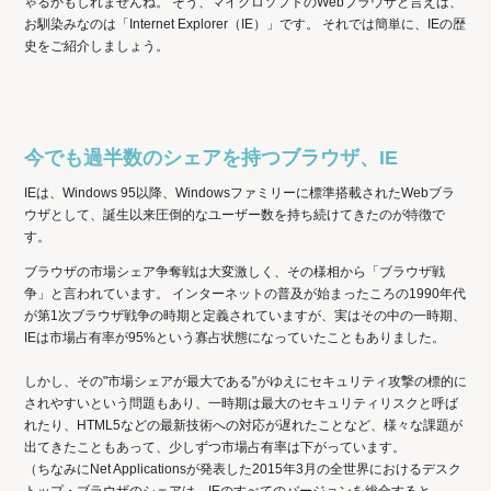
ゃるかもしれませんね。 そう、マイクロソフトのWebブラウザと言えば、
お馴染みなのは「Internet Explorer（IE）」です。 それでは簡単に、IEの歴
史をご紹介しましょう。
今でも過半数のシェアを持つブラウザ、IE
IEは、Windows 95以降、Windowsファミリーに標準搭載されたWebブラ
ウザとして、誕生以来圧倒的なユーザー数を持ち続けてきたのが特徴で
す。
ブラウザの市場シェア争奪戦は大変激しく、その様相から「ブラウザ戦
争」と言われています。 インターネットの普及が始まったころの1990年代
が第1次ブラウザ戦争の時期と定義されていますが、実はその中の一時期、
IEは市場占有率が95%という寡占状態になっていたこともありました。
しかし、その"市場シェアが最大である"がゆえにセキュリティ攻撃の標的に
されやすいという問題もあり、一時期は最大のセキュリティリスクと呼ば
れたり、HTML5などの最新技術への対応が遅れたことなど、様々な課題が
出てきたこともあって、少しずつ市場占有率は下がっています。
（ちなみにNet Applicationsが発表した2015年3月の全世界におけるデスク