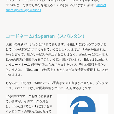
トップ・ブラウザのシェアは、IEのすべてのバージョンを総合すると
56.54%と、それでも半分を超えるシェアを持っています）
参考：
Market
share by Net Applications
コードネームはSpartan（スパルタン）
現在IEの最新バージョンは11まであります。今後はIEに代わるブラウザと
してEdgeの開発がすすめられていくこととなりますが、Edgeが生まれた
からと言って、IEのサービスを停止することはなく、Windows 10にもIE と
Edgeの両方が搭載される予定という話も聞いています。 EdgeはSpartanと
いうコードネームで開発が進められてきましたので、詳しい情報を得たい
という方は、「Spartan」で検索をするとさまざまな情報を獲得することが
できますよ。
ちなみに、Edgeは、Webページへ手書きでメモ書きが出来たり、ブックマ
ーク、パスワードなどの同期機能がついていたりするようです。
Edgeのロゴマークも既に公表され
ていますが、そのマークを見る
と、EdgeだけでなくIEに対するマ
イクロソフトの想いが込められて