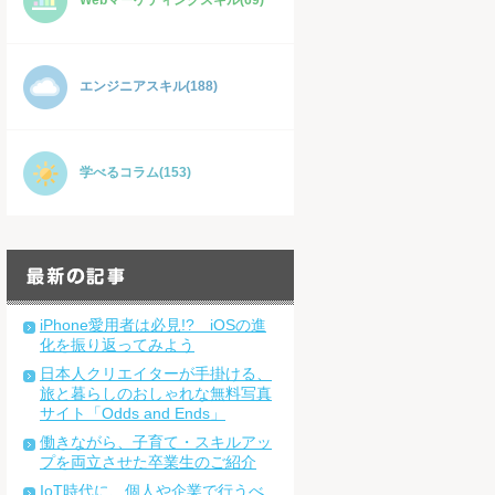
Webマーケティングスキル(69)
エンジニアスキル(188)
学べるコラム(153)
iPhone愛用者は必見!? iOSの進
化を振り返ってみよう
日本人クリエイターが手掛ける、
旅と暮らしのおしゃれな無料写真
サイト「Odds and Ends」
働きながら、子育て・スキルアッ
プを両立させた卒業生のご紹介
IoT時代に、個人や企業で行うべ