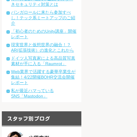
きセキュリティ対策とは
バンガロールに来たら参加すべ
し！テック系ミートアップのご紹
介
「初心者のためのUnity講座」開催
レポート
現実世界と仮想世界の融合！？
AR(拡張技術）の進化とこれから
ドイツ人写真家による高品質写真
素材が手に入る「Raumrot」
Web業界で活躍する豪華卒業生が
集結！4/22開催BOHR交流会開催
レポート
私が最近ハマっている
SNS「Mastodon」