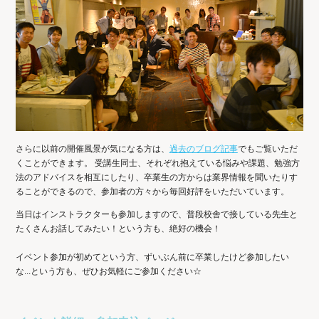
さらに以前の開催風景が気になる方は、
過去のブログ記事
でもご覧いただ
くことができます。 受講生同士、それぞれ抱えている悩みや課題、勉強方
法のアドバイスを相互にしたり、卒業生の方からは業界情報を聞いたりす
ることができるので、参加者の方々から毎回好評をいただいています。
当日はインストラクターも参加しますので、普段校舎で接している先生と
たくさんお話してみたい！という方も、絶好の機会！
イベント参加が初めてという方、ずいぶん前に卒業したけど参加したい
な...という方も、ぜひお気軽にご参加ください☆