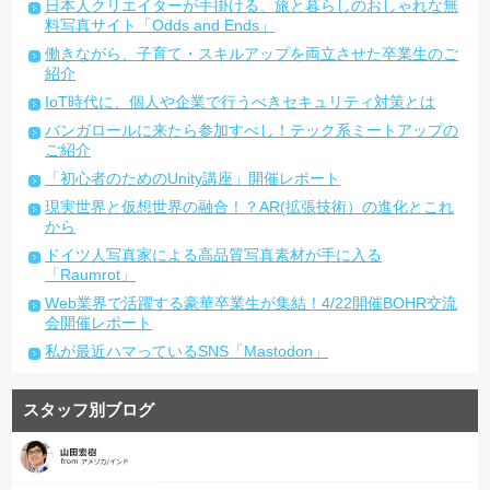
日本人クリエイターが手掛ける、旅と暮らしのおしゃれな無
料写真サイト「Odds and Ends」
働きながら、子育て・スキルアップを両立させた卒業生のご
紹介
IoT時代に、個人や企業で行うべきセキュリティ対策とは
バンガロールに来たら参加すべし！テック系ミートアップの
ご紹介
「初心者のためのUnity講座」開催レポート
現実世界と仮想世界の融合！？AR(拡張技術）の進化とこれ
から
ドイツ人写真家による高品質写真素材が手に入る
「Raumrot」
Web業界で活躍する豪華卒業生が集結！4/22開催BOHR交流
会開催レポート
私が最近ハマっているSNS「Mastodon」
スタッフ別ブログ