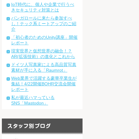
IoT時代に、個人や企業で行うべ
きセキュリティ対策とは
バンガロールに来たら参加すべ
し！テック系ミートアップのご紹
介
「初心者のためのUnity講座」開催
レポート
現実世界と仮想世界の融合！？
AR(拡張技術）の進化とこれから
ドイツ人写真家による高品質写真
素材が手に入る「Raumrot」
Web業界で活躍する豪華卒業生が
集結！4/22開催BOHR交流会開催
レポート
私が最近ハマっている
SNS「Mastodon」