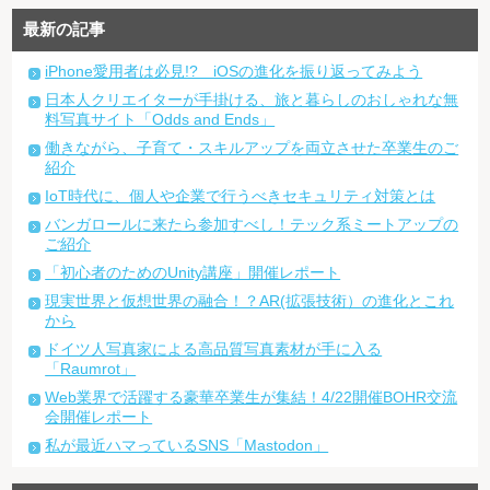
最新の記事
iPhone愛用者は必見!? iOSの進化を振り返ってみよう
日本人クリエイターが手掛ける、旅と暮らしのおしゃれな無
料写真サイト「Odds and Ends」
働きながら、子育て・スキルアップを両立させた卒業生のご
紹介
IoT時代に、個人や企業で行うべきセキュリティ対策とは
バンガロールに来たら参加すべし！テック系ミートアップの
ご紹介
「初心者のためのUnity講座」開催レポート
現実世界と仮想世界の融合！？AR(拡張技術）の進化とこれ
から
ドイツ人写真家による高品質写真素材が手に入る
「Raumrot」
Web業界で活躍する豪華卒業生が集結！4/22開催BOHR交流
会開催レポート
私が最近ハマっているSNS「Mastodon」