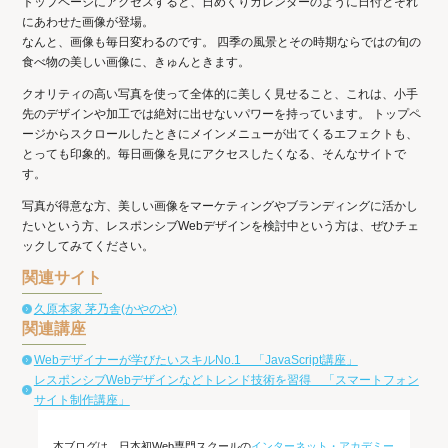
トップページにアクセスすると、日めくりカレンダーのように日付とそれ
にあわせた画像が登場。
なんと、画像も毎日変わるのです。 四季の風景とその時期ならではの旬の
食べ物の美しい画像に、きゅんときます。
クオリティの高い写真を使って全体的に美しく見せること、これは、小手
先のデザインや加工では絶対に出せないパワーを持っています。 トップペ
ージからスクロールしたときにメインメニューが出てくるエフェクトも、
とっても印象的。毎日画像を見にアクセスしたくなる、そんなサイトで
す。
写真が得意な方、美しい画像をマーケティングやブランディングに活かし
たいという方、レスポンシブWebデザインを検討中という方は、ぜひチェ
ックしてみてください。
関連サイト
久原本家 茅乃舎(かやのや)
関連講座
Webデザイナーが学びたいスキルNo.1 「JavaScript講座」
レスポンシブWebデザインなどトレンド技術を習得 「スマートフォン
サイト制作講座」
本ブログは、日本初Web専門スクールの
インターネット・アカデミー