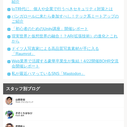
紹介
IoT時代に、個人や企業で行うべきセキュリティ対策とは
バンガロールに来たら参加すべし！テック系ミートアップの
ご紹介
「初心者のためのUnity講座」開催レポート
現実世界と仮想世界の融合！？AR(拡張技術）の進化とこれ
から
ドイツ人写真家による高品質写真素材が手に入る
「Raumrot」
Web業界で活躍する豪華卒業生が集結！4/22開催BOHR交流
会開催レポート
私が最近ハマっているSNS「Mastodon」
スタッフ別ブログ