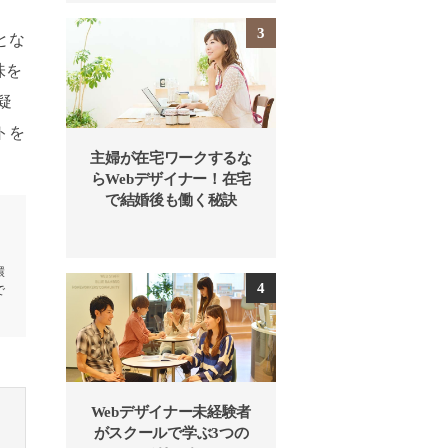
とな
味を
疑
トを
主婦が在宅ワークするな
らWebデザイナー！在宅
で結婚後も働く秘訣
環
で
Webデザイナー未経験者
がスクールで学ぶ3つの