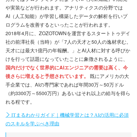
や実装などが行われます。アナリティクスの分野では
AI（人工知能）が学習し構築したデータの解析を行いプ
ログラムを改善するといったことが行われます。
2018年4月に、ZOZOTOWNを運営するスタートトゥデイ
社の前澤社長（当時）が「7人の天才と50人の逸材求む。
天才には最大1億円の年報酬。」とAI人材に対する呼びか
けを行って話題になっていたことに象徴されるように、
国内だけでなく世界的にAIエンジニアの需要は高く、今
後さらに増えると予想されています。
既にアメリカの大
手企業では、AIの専門家であれば年間30万～50万ドル
（約3300万～5500万円）あるいはそれ以上の給与を得ら
れる程です。
ITまるわかりガイド｜機械学習とは？AIの活用に必須
のスキルを学ぶべき理由