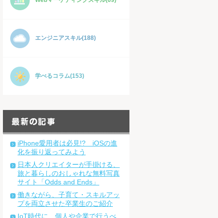
Webマーケティングスキル(69)
エンジニアスキル(188)
学べるコラム(153)
iPhone愛用者は必見!? iOSの進
化を振り返ってみよう
日本人クリエイターが手掛ける、
旅と暮らしのおしゃれな無料写真
サイト「Odds and Ends」
働きながら、子育て・スキルアッ
プを両立させた卒業生のご紹介
IoT時代に、個人や企業で行うべ