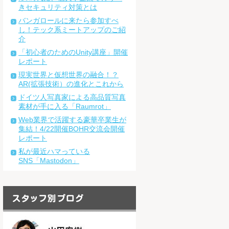
きセキュリティ対策とは
バンガロールに来たら参加すべ
し！テック系ミートアップのご紹
介
「初心者のためのUnity講座」開催
レポート
現実世界と仮想世界の融合！？
AR(拡張技術）の進化とこれから
ドイツ人写真家による高品質写真
素材が手に入る「Raumrot」
Web業界で活躍する豪華卒業生が
集結！4/22開催BOHR交流会開催
レポート
私が最近ハマっている
SNS「Mastodon」