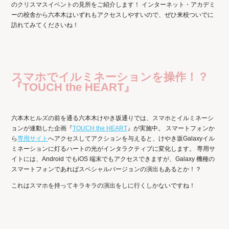
のクリスマスイベントの見所をご紹介します！ インターネット・アカデミ
ーの校舎から六本木はいずれもアクセスしやすいので、ぜひ来校ついでに
訪れてみてくださいね！
スマホでイルミネーションを操作！？
『TOUCH the HEART』
六本木ヒルズの前を通る六本木けやき坂通りでは、スマホとイルミネーシ
ョンが連動した企画『
TOUCH the HEART
』が実施中。 スマートフォンか
ら
専用サイト
へアクセスしてアクションを与えると、けやき坂Galaxyイル
ミネーションに灯るハートの光がインタラクティブに変化します。 専用サ
イトには、Android でもiOS 端末でもアクセスできますが、Galaxy 機種の
スマートフォンであればスペシャルバージョンの演出もあるとか！？
これはスマホを持ってキラキラの演出をしに行くしかないですね！