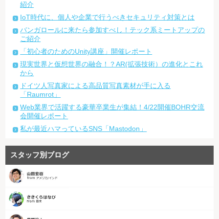
紹介
IoT時代に、個人や企業で行うべきセキュリティ対策とは
バンガロールに来たら参加すべし！テック系ミートアップの
ご紹介
「初心者のためのUnity講座」開催レポート
現実世界と仮想世界の融合！？AR(拡張技術）の進化とこれ
から
ドイツ人写真家による高品質写真素材が手に入る
「Raumrot」
Web業界で活躍する豪華卒業生が集結！4/22開催BOHR交流
会開催レポート
私が最近ハマっているSNS「Mastodon」
スタッフ別ブログ