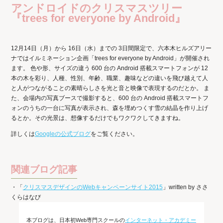
アンドロイドのクリスマスツリー
『trees for everyone by Android』
12月14日（月）から 16日（水）までの 3日間限定で、六本木ヒルズアリー
ナではイルミネーション企画「trees for everyone by Android」が開催され
ます。 色や形、サイズの違う 600 台の Android 搭載スマートフォンが 12
本の木を彩り、人種、性別、年齢、職業、趣味などの違いを飛び越えて人
と人がつながることの素晴らしさを光と音と映像で表現するのだとか。 ま
た、会場内の写真ブースで撮影すると、600 台の Android 搭載スマートフ
ォンのうちの一台に写真が表示され、森を埋めつくす雪の結晶を作り上げ
るとか。その光景は、想像するだけでもワクワクしてきますね。
詳しくは
Googleの公式ブログ
をご覧ください。
関連ブログ記事
・「
クリスマスデザインのWebキャンペーンサイト2015
」written by ささ
くらはなび
本ブログは、日本初Web専門スクールの
インターネット・アカデミー