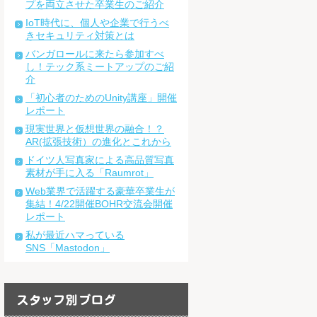
プを両立させた卒業生のご紹介
IoT時代に、個人や企業で行うべ
きセキュリティ対策とは
バンガロールに来たら参加すべ
し！テック系ミートアップのご紹
介
「初心者のためのUnity講座」開催
レポート
現実世界と仮想世界の融合！？
AR(拡張技術）の進化とこれから
ドイツ人写真家による高品質写真
素材が手に入る「Raumrot」
Web業界で活躍する豪華卒業生が
集結！4/22開催BOHR交流会開催
レポート
私が最近ハマっている
SNS「Mastodon」