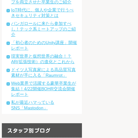
プを両立させた卒業生のご紹介
IoT時代に、個人や企業で行うべ
きセキュリティ対策とは
バンガロールに来たら参加すべ
し！テック系ミートアップのご紹
介
「初心者のためのUnity講座」開催
レポート
現実世界と仮想世界の融合！？
AR(拡張技術）の進化とこれから
ドイツ人写真家による高品質写真
素材が手に入る「Raumrot」
Web業界で活躍する豪華卒業生が
集結！4/22開催BOHR交流会開催
レポート
私が最近ハマっている
SNS「Mastodon」