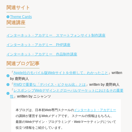
関連サイト
Theme Cards
関連講座
インターネット・アカデミー スマートフォンサイト制作講座
インターネット・アカデミー PHP講座
インターネット・アカデミー 作品制作講座
関連ブログ記事
「
Apple社のモバイル版Webサイトを分析して、わかったこと
」written
by 鹿野絢人
「
RWDで重要な「デバイス・ピクセル比」とは
」written by 鹿野絢人
「
レスポンシブWebデザインとグローバルマーケットにおけるその重要
性
」written by ニシャンツ
本ブログは、日本初Web専門スクールの
インターネット・アカデミー
の講師が運営するWebメディアです。 スクールの情報はもちろん、
最新のWebデザイン・プログラミング・Webマーケティングについて
役立つ情報をご紹介しています。