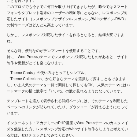
ことを言います。
このブログでも今までに何回か取り上げてきましたが、昨今ではスマート
フォンやタブレット端末のユーザーの増加等にともない、レスポンシブ対
応したサイト（レスポンシブデザイン/レスポンシブWebデザイン/RWD）
の制作ニーズはどんどん高まっています。
しかし、レスポンシブ対応したサイトを作るとなると、結構大変ですよ
ね。
そんな時、便利なのがテンプレートを使用することです。
特に、WordPressのテーマでレスポンシブ対応したものがあると、サイト
制作や更新がとても楽になります。
「Theme Cards」の使い方はとってもシンプル。
「Theme Collections」から好きなテーマを選択して探すこともできます
し、いま人気のテーマを一覧で閲覧して探してもOK。 人気のテーマにはハ
ートマークの横に数字で「いいね」の数が見れるようになっています。
テンプレートを選んで表示される詳細ページには、そのテーマを利用した
ページへのリンクが貼られていたり、ダウンロードが行えるようになって
います。
インターネット・アカデミーのPHP講座でWordPressテーマのカスタマイ
ズを勉強した方、レスポンシブ対応のWebサイト制作をしようと考えてい
る方は、ぜひチェックしてみてください。