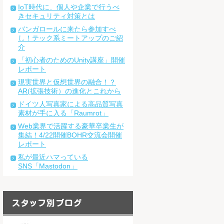
IoT時代に、個人や企業で行うべ
きセキュリティ対策とは
バンガロールに来たら参加すべ
し！テック系ミートアップのご紹
介
「初心者のためのUnity講座」開催
レポート
現実世界と仮想世界の融合！？
AR(拡張技術）の進化とこれから
ドイツ人写真家による高品質写真
素材が手に入る「Raumrot」
Web業界で活躍する豪華卒業生が
集結！4/22開催BOHR交流会開催
レポート
私が最近ハマっている
SNS「Mastodon」