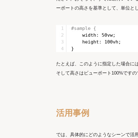
ーポートの高さを基準として、単位と
1
#sample {
2
width: 50vw;
3
height: 100vh;
4
}
たとえば、このように指定した場合には、
そして高さはビューポート100%です
活用事例
では、具体的にどのようなシーンで活