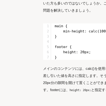
いた方も多いのではないでしょうか。ここ
問題を解決していきましょう。
1
main {
2
min-height: calc(100
3
}
4
5
footer {
6
height: 20px;
7
}
メインのコンテンツには、calc()を使
差し引いた値を高さに指定します。そ
20px分の隙間を開けて置くことができま
す。footerには、
と指定す
height: 20px;