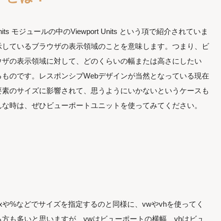
 Units モジュールの中のViewport Units という項で紹介されていま
示しているブラウザの表示領域のことを意味します。つまり、ビ
ウザの表示領域に対して、どのくらいの幅または高さにしたい
ものです。レスポンシブWebデザインが当然となっている現在
要素のサイズに影響されて、思うようにいかないというケースも
んな時は、ぜひビューポートユニットを使ってみてください。
xや%などでサイズを指定するのと同様に、vwやvhを使ってく
方も多いと思いますが、vwはビューポートの横幅、vhはビュ