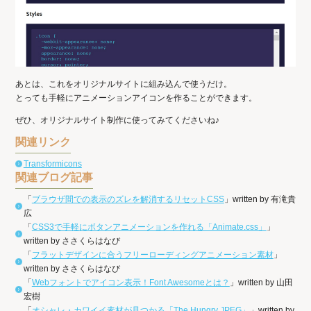
あとは、これをオリジナルサイトに組み込んで使うだけ。
とっても手軽にアニメーションアイコンを作ることができます。
ぜひ、オリジナルサイト制作に使ってみてくださいね♪
関連リンク
Transformicons
関連ブログ記事
「
ブラウザ間での表示のズレを解消するリセットCSS
」written by 有滝貴
広
「
CSS3で手軽にボタンアニメーションを作れる「Animate.css」
」
written by ささくらはなび
「
フラットデザインに合うフリーローディングアニメーション素材
」
written by ささくらはなび
「
Webフォントでアイコン表示！Font Awesomeとは？
」written by 山田
宏樹
「
オシャレ・カワイイ素材が見つかる「The Hungry JPEG」
」written by