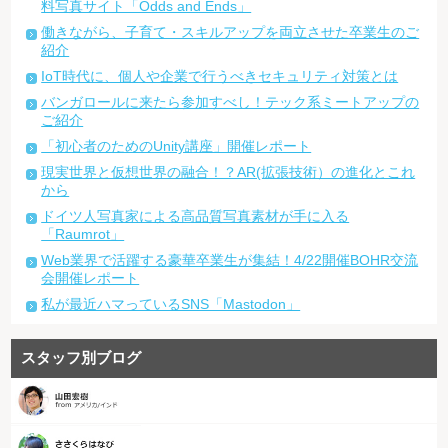
料写真サイト「Odds and Ends」
働きながら、子育て・スキルアップを両立させた卒業生のご
紹介
IoT時代に、個人や企業で行うべきセキュリティ対策とは
バンガロールに来たら参加すべし！テック系ミートアップの
ご紹介
「初心者のためのUnity講座」開催レポート
現実世界と仮想世界の融合！？AR(拡張技術）の進化とこれ
から
ドイツ人写真家による高品質写真素材が手に入る
「Raumrot」
Web業界で活躍する豪華卒業生が集結！4/22開催BOHR交流
会開催レポート
私が最近ハマっているSNS「Mastodon」
スタッフ別ブログ