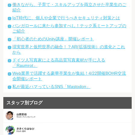
働きながら、子育て・スキルアップを両立させた卒業生のご
紹介
IoT時代に、個人や企業で行うべきセキュリティ対策とは
バンガロールに来たら参加すべし！テック系ミートアップの
ご紹介
「初心者のためのUnity講座」開催レポート
現実世界と仮想世界の融合！？AR(拡張技術）の進化とこれ
から
ドイツ人写真家による高品質写真素材が手に入る
「Raumrot」
Web業界で活躍する豪華卒業生が集結！4/22開催BOHR交流
会開催レポート
私が最近ハマっているSNS「Mastodon」
スタッフ別ブログ