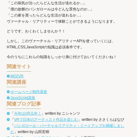
「この病気が治ったらどんな生活が送れるか...」
「僕の故郷のバンガロールは今どんな景色なのか...」
「この家を買ったらどんな生活が送れるか...」
ヴァーチャル・リアリティーで体験ことができるようになります。
どうです、わくわくしませんか？！
しかし、このヴァーチャル・リアリティーAPIを使っていくには、
HTML,CSS,JavaScriptの知識は必須条件です。
今のうちにこれらの知識をしっかり身に付けておいてくださいね！
関連サイト
MOZVR
関連講座
ホームページ制作講座
JavaScript講座
関連ブログ記事
「
今年はVR元年！
」written by ニシャンツ
「
VRで日本のアーティスト作品を楽しむ
」written by ささくらはなび
「
バンガロール・バーチャルリアリティ・ミートアップを開催しまし
た
」written by 山田宏樹