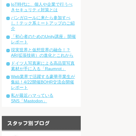
IoT時代に、個人や企業で行うべ
きセキュリティ対策とは
バンガロールに来たら参加すべ
し！テック系ミートアップのご紹
介
「初心者のためのUnity講座」開催
レポート
現実世界と仮想世界の融合！？
AR(拡張技術）の進化とこれから
ドイツ人写真家による高品質写真
素材が手に入る「Raumrot」
Web業界で活躍する豪華卒業生が
集結！4/22開催BOHR交流会開催
レポート
私が最近ハマっている
SNS「Mastodon」