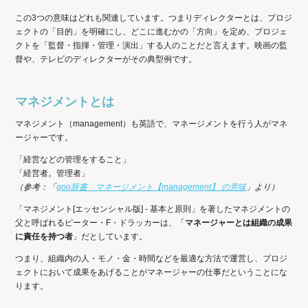
この3つの意味はどれも関連しています。つまりディレクターとは、プロジ
ェクトの「目的」を明確にし、どこに進むかの「方向」を定め、プロジェ
クトを「監督・指揮・管理・演出」する人のことだと言えます。映画の監
督や、テレビのディレクターがその典型例です。
マネジメントとは
マネジメント（management）も英語で、マネージメントを行う人がマネ
ージャーです。
「経営などの管理をすること」
「経営者。管理者」
（参考：「
goo辞書 マネージメント【management】 の意味
」より）
「マネジメント[エッセンシャル版] - 基本と原則」を著したマネジメントの
父と呼ばれるピーター・F・ドラッカーは、「
マネージャーとは組織の成果
に責任を持つ者
」だとしています。
つまり、組織内の人・モノ・金・時間などを最適な方法で運営し、プロジ
ェクトにおいて成果をあげることがマネージャーの仕事だということにな
ります。