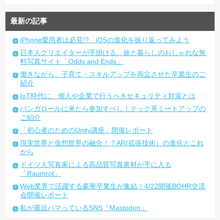
最新の記事
iPhone愛用者は必見!? iOSの進化を振り返ってみよう
日本人クリエイターが手掛ける、旅と暮らしのおしゃれな無
料写真サイト「Odds and Ends」
働きながら、子育て・スキルアップを両立させた卒業生のご
紹介
IoT時代に、個人や企業で行うべきセキュリティ対策とは
バンガロールに来たら参加すべし！テック系ミートアップの
ご紹介
「初心者のためのUnity講座」開催レポート
現実世界と仮想世界の融合！？AR(拡張技術）の進化とこれ
から
ドイツ人写真家による高品質写真素材が手に入る
「Raumrot」
Web業界で活躍する豪華卒業生が集結！4/22開催BOHR交流
会開催レポート
私が最近ハマっているSNS「Mastodon」