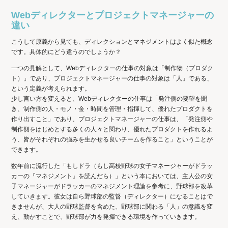
Webディレクターとプロジェクトマネージャーの
違い
こうして原義から見ても、ディレクションとマネジメントはよく似た概念
です。具体的にどう違うのでしょうか？
一つの見解として、Webディレクターの仕事の対象は「制作物（プロダク
ト）」であり、プロジェクトマネージャーの仕事の対象は「人」である、
という定義が考えられます。
少し言い方を変えると、Webディレクターの仕事は「発注側の要望を聞
き、制作側の人・モノ・金・時間を管理・指揮して、優れたプロダクトを
作り出すこと」であり、プロジェクトマネージャーの仕事は、「発注側や
制作側をはじめとする多くの人々と関わり、優れたプロダクトを作れるよ
う、皆がそれぞれの強みを生かせる良いチームを作ること」ということが
できます。
数年前に流行した「もしドラ（もし高校野球の女子マネージャーがドラッ
カーの『マネジメント』を読んだら）」という本においては、主人公の女
子マネージャーがドラッカーのマネジメント理論を参考に、野球部を改革
していきます。彼女は自ら野球部の監督（ディレクター）になることはで
きませんが、大人の野球監督を含めた、野球部に関わる「人」の意識を変
え、動かすことで、野球部が力を発揮できる環境を作っていきます。