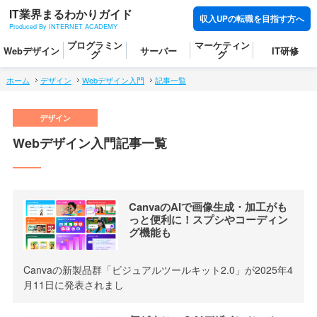
IT業界まるわかりガイド
収入UPの転職を目指す方へ
Produced By INTERNET ACADEMY
プログラミン
マーケティン
Webデザイン
サーバー
IT研修
グ
グ
ホーム
デザイン
Webデザイン入門
記事一覧
Webデザイン入門記事一覧
CanvaのAIで画像生成・加工がも
っと便利に！スプシやコーディン
グ機能も
Canvaの新製品群「ビジュアルツールキット2.0」が2025年4
月11日に発表されまし