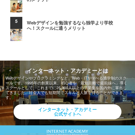
Webデザインを勉強するなら独学より学校
へ！スクールに通うメリット
インターネット・アカデミーとは
Webデザインやプログラミングなど、Web・ITが学べる通学制のスク
ールです。
1995年の創業以来、初心者を「最短距離で最前線へ」導く
スクールとして、
これまでに25,000人以上の卒業生を国内外に輩出し
てきました。社会人でも短期間でスキルと人脈を得ることができま
す。
インターネット・アカデミー
公式サイトへ