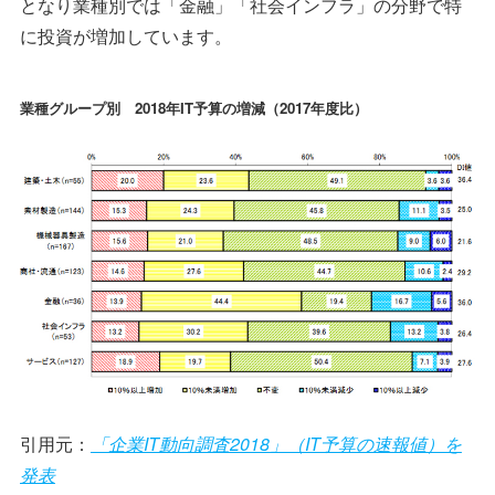
となり業種別では「金融」「社会インフラ」の分野で特
に投資が増加しています。
業種グループ別 2018年IT予算の増減（2017年度比）
引用元：
「企業IT動向調査2018」（IT予算の速報値）を
発表