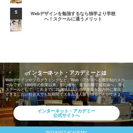
Webデザインを勉強するなら独学より学校
へ！スクールに通うメリット
インターネット・アカデミーとは
Webデザインやプログラミングなど、Web・ITが学べる通学制のスク
ールです。
1995年の創業以来、初心者を「最短距離で最前線へ」導く
スクールとして、
これまでに25,000人以上の卒業生を国内外に輩出し
てきました。社会人でも短期間でスキルと人脈を得ることができま
す。
インターネット・アカデミー
公式サイトへ