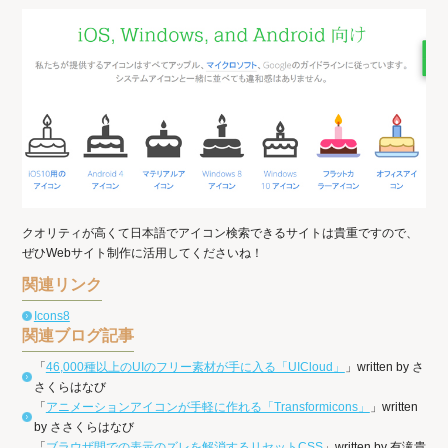
クオリティが高くて日本語でアイコン検索できるサイトは貴重ですので、
ぜひWebサイト制作に活用してくださいね！
関連リンク
Icons8
関連ブログ記事
「
46,000種以上のUIのフリー素材が手に入る「UICloud」
」written by さ
さくらはなび
「
アニメーションアイコンが手軽に作れる「Transformicons」
」written
by ささくらはなび
「
ブラウザ間での表示のズレを解消するリセットCSS
」written by 有滝貴