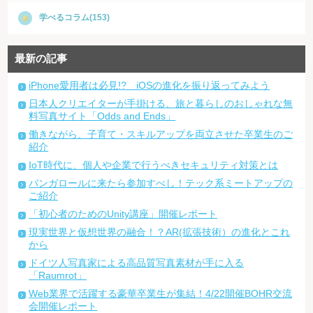
学べるコラム(153)
最新の記事
iPhone愛用者は必見!? iOSの進化を振り返ってみよう
日本人クリエイターが手掛ける、旅と暮らしのおしゃれな無
料写真サイト「Odds and Ends」
働きながら、子育て・スキルアップを両立させた卒業生のご
紹介
IoT時代に、個人や企業で行うべきセキュリティ対策とは
バンガロールに来たら参加すべし！テック系ミートアップの
ご紹介
「初心者のためのUnity講座」開催レポート
現実世界と仮想世界の融合！？AR(拡張技術）の進化とこれ
から
ドイツ人写真家による高品質写真素材が手に入る
「Raumrot」
Web業界で活躍する豪華卒業生が集結！4/22開催BOHR交流
会開催レポート