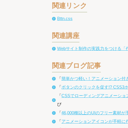
関連リンク
Bttn.css
関連講座
Webサイト制作の実践力をつける「
関連ブログ記事
「
簡単かつ軽い！アニメーション付きCS
「
ボタンのクリックを促す!? CSS
「
CSSでローディングアニメーショ
び
「
46,000種以上のUIのフリー素材が手
「
アニメーションアイコンが手軽に作れる「