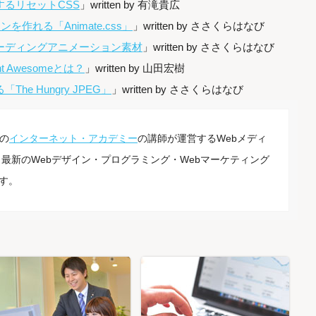
るリセットCSS
」written by 有滝貴広
作れる「Animate.css」
」written by ささくらはなび
ーディングアニメーション素材
」written by ささくらはなび
 Awesomeとは？
」written by 山田宏樹
e Hungry JPEG」
」written by ささくらはなび
の
インターネット・アカデミー
の講師が運営するWebメディ
最新のWebデザイン・プログラミング・Webマーケティング
す。