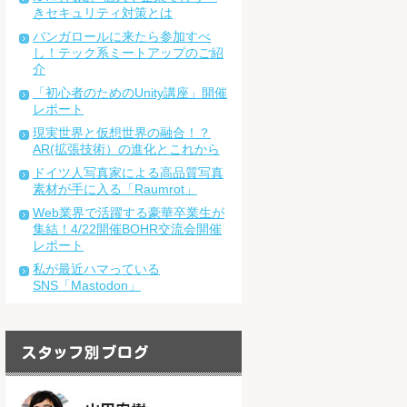
きセキュリティ対策とは
バンガロールに来たら参加すべ
し！テック系ミートアップのご紹
介
「初心者のためのUnity講座」開催
レポート
現実世界と仮想世界の融合！？
AR(拡張技術）の進化とこれから
ドイツ人写真家による高品質写真
素材が手に入る「Raumrot」
Web業界で活躍する豪華卒業生が
集結！4/22開催BOHR交流会開催
レポート
私が最近ハマっている
SNS「Mastodon」