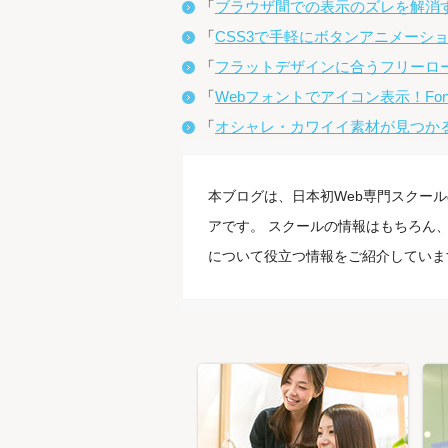
「
ブラウザ間での表示のズレを解消す
「
CSS3で手軽にボタンアニメーションを
「
フラットデザインに合うフリーロ
「
Webフォントでアイコン表示！Font
「
オシャレ・カワイイ素材が見つかる「Th
本ブログは、日本初Web専門スクール
アです。 スクールの情報はもちろん、
について役立つ情報をご紹介していま