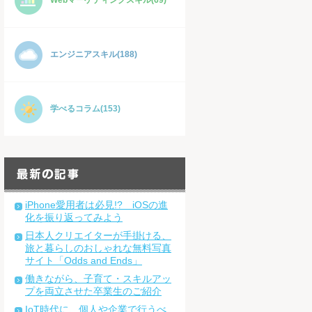
Webマーケティングスキル(69)
エンジニアスキル(188)
学べるコラム(153)
iPhone愛用者は必見!? iOSの進
化を振り返ってみよう
日本人クリエイターが手掛ける、
旅と暮らしのおしゃれな無料写真
サイト「Odds and Ends」
働きながら、子育て・スキルアッ
プを両立させた卒業生のご紹介
IoT時代に、個人や企業で行うべ