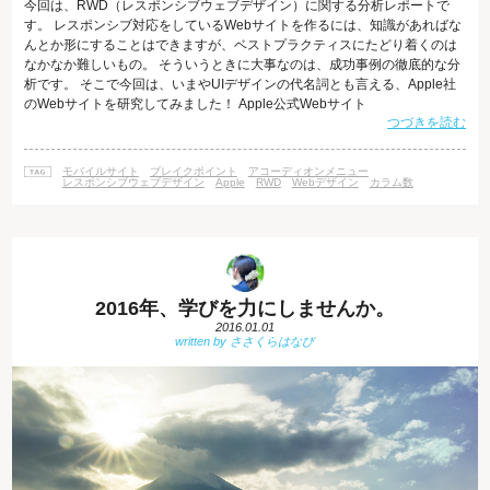
今回は、RWD（レスポンシブウェブデザイン）に関する分析レポートで
す。 レスポンシブ対応をしているWebサイトを作るには、知識があればな
んとか形にすることはできますが、ベストプラクティスにたどり着くのは
なかなか難しいもの。 そういうときに大事なのは、成功事例の徹底的な分
析です。 そこで今回は、いまやUIデザインの代名詞とも言える、Apple社
のWebサイトを研究してみました！ Apple公式Webサイト
つづきを読む
http://www.apple.com/ まず目を引くのは、ファーストビューにどんと置か
れているヒーローイメージ（いわゆるアイキャッチ画像）ですね。 それと
同時に、コントラストがはっきりした濃いグレーのグローバルナビゲーシ
モバイルサイト
ブレイクポイント
アコーディオンメニュー
ョンにも目がいきます。 これをモバイルで見るとどうなるでしょうか。
レスポンシブウェブデザイン
Apple
RWD
Webデザイン
カラム数
2016年、学びを力にしませんか。
2016.01.01