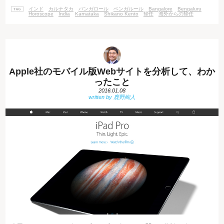
る」と言います。5年後や10年後には、さらに大きな変化が起きているか
インド
カルナタカ
バンガロール
ベンガルール
Bangalore
Bengaluru
もしれません。 もちろん、インターネット・アカデミーのインド校も、今
Horoscope
India
Karnataka
Shikano Kento
帰任
海外からの帰任
よりもさらに盛り上
Apple社のモバイル版Webサイトを分析して、わか
ったこと
2016.01.08