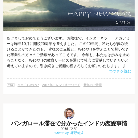
あけましておめでとうございます。 お陰様で、インターネット・アカデミ
ーは昨年10月に開校20周年を迎えました。 この20年間、私たちが歩み続
けることができたのも、 皆様のご支援と、WebやITを学ぶことで輝いてき
た卒業生の方々のご活躍があってこそです。 今年も、私たちは歩みを止め
ることなく、WebやITの教育サービスを通じて社会に貢献していきたいと
考えていますので、引き続きご愛顧の程よろしくお願いいたします。 ま
つづきを読む
た、この公式ブログでも、引き続きWebやITに関する最新情報、学びに役
立つ情報はもちろん、海外支店で駐在中のインターネット・アカデミーの
インストラクターの日常生活まで幅広い情報をご紹介してまいりますの
ささくらはなび
2016年トレンドキーワード
新年のご挨拶
で、ぜひ応援をよろしくお願いいたします！ ちなみに、2016年の学びキー
ワードは.
バンガロール滞在で分かったインドの恋愛事情
2015.12.30