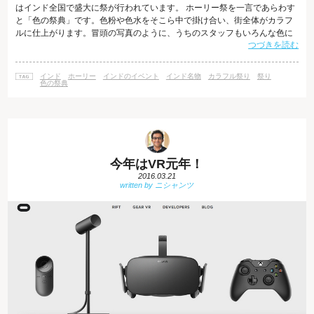
はインド全国で盛大に祭が行われています。 ホーリー祭を一言であらわす
と「色の祭典」です。色粉や色水をそこら中で掛け合い、街全体がカラフ
ルに仕上がります。冒頭の写真のように、うちのスタッフもいろんな色に
つづきを読む
染められていました。もともと、この色粉の掛け合いというのは、家に入
ってくる邪鬼を追い払うための儀式としてスタートしたと言われていま
す。なるほど、「春の訪れ」、「鬼を追い払う」。豆と色粉という違いは
インド
ホーリー
インドのイベント
インド名物
カラフル祭り
祭り
あれど、どことなく日本の節分の豆まきと近しいような感じがします。日
色の祭典
本の豆まきは中国由来という説が有力です
今年はVR元年！
2016.03.21