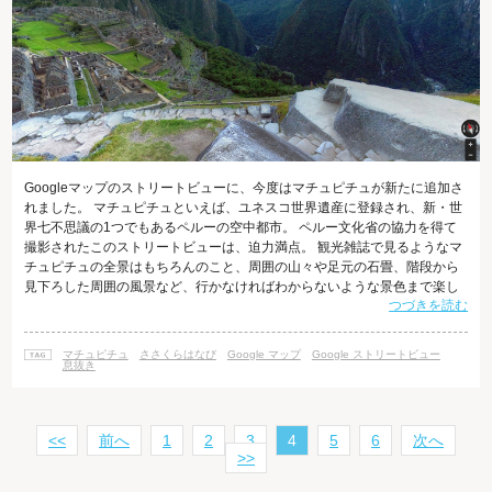
Googleマップのストリートビューに、今度はマチュピチュが新たに追加さ
れました。 マチュピチュといえば、ユネスコ世界遺産に登録され、新・世
界七不思議の1つでもあるペルーの空中都市。 ペルー文化省の協力を得て
撮影されたこのストリートビューは、迫力満点。 観光雑誌で見るようなマ
チュピチュの全景はもちろんのこと、周囲の山々や足元の石畳、階段から
見下ろした周囲の風景など、行かなければわからないような景色まで楽し
つづきを読む
むことができます。 また、デジタルアーカイブ「Google Cultural
Institute」内の「Wonders of Machu Picchu」では、マチュピチュの工芸品
など遺品が展示されています。 12月は「師走」というだけあって誰もが忙
マチュピチュ
ささくらはなび
Google マップ
Google ストリートビュー
しい時期。 天気が不安定な日もありますが、
息抜き
<<
前へ
1
2
3
4
5
6
次へ
>>