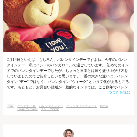
2月14日といえば、もちろん、バレンタインデーですよね。今年のバレン
タインデー、私はインドのバンガロールで過ごしています。 初めてのイン
ドでのバレンタインデーでしたが、ちょっと日本とは違う盛り上がり方を
していましたのでご紹介したいと思います。一番の大きな違いは、バレン
タイン "デー" ではなく、バレンタイン "ウィーク" という文化があるところ
です。もともと、お見合い結婚が一般的なインドでは、ここ数年でバレン
つづきを読む
タインを祝うようになってきたようですが、すでにしっかりと浸透してい
て2月7日から14日にかけての一週間が完全にラブウィークとなっていま
す。 2月7日：Rose Day(バラの日) 基本的に、バレンタインウィークは、
バンガロール
バレンタインデー
バレンタインウィーク
Hiroki
男性が女性にアプローチするための一週間となっています。 まずは、手始
Hiroki Yamada
インドの文化
めに