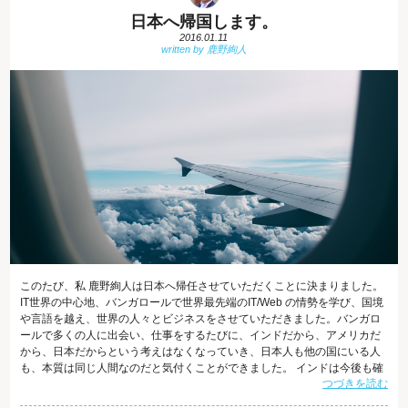
日本へ帰国します。
2016.01.11
このたび、私 鹿野絢人は日本へ帰任させていただくことに決まりました。
IT世界の中心地、バンガロールで世界最先端のIT/Web の情勢を学び、国境
や言語を越え、世界の人々とビジネスをさせていただきました。バンガロ
ールで多くの人に出会い、仕事をするたびに、インドだから、アメリカだ
から、日本だからという考えはなくなっていき、日本人も他の国にいる人
も、本質は同じ人間なのだと気付くことができました。 インドは今後も確
つづきを読む
実に発展していきます。バンガロールの受講生に、10年前と今では何か違
いますか？と聞いてみると、口を揃えて、「街も生活もまったく違ってい