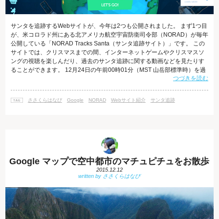
サンタを追跡するWebサイトが、今年は2つも公開されました。 まず1つ目
が、米コロラド州にある北アメリカ航空宇宙防衛司令部（NORAD）が毎年
公開している「NORAD Tracks Santa（サンタ追跡サイト）」です。 この
サイトでは、クリスマスまでの間、インターネットゲームやクリスマスソ
ングの視聴を楽しんだり、過去のサンタ追跡に関する動画などを見たりす
ることができます。 12月24日の午前00時01分（MST 山岳部標準時）を過
つづきを読む
ぎると、なんとサンタクロースが飛行準備をしている様子やその後世界を
飛び回る様子がストリーミング公開されるとか。 言語は8か国語に対応し
ているので、有難いことに日本語でも閲覧できます。 2つ目に紹介したい
ささくらはなび
Google
NORAD
Webサイト紹介
サンタ追跡
のが、今年初めて公開された「Google サンタを追いかけよ
Google マップで空中都市のマチュピチュをお散歩
2015.12.12