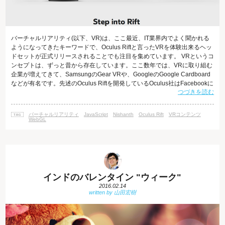
バーチャルリアリティ(以下、VR)は、ここ最近、IT業界内でよく聞かれる
ようになってきたキーワードで、Oculus Riftと言ったVRを体験出来るヘッ
ドセットが正式リリースされることでも注目を集めています。 VRというコ
ンセプトは、ずっと昔から存在しています。ここ数年では、VRに取り組む
企業が増えてきて、SamsungのGear VRや、GoogleのGoogle Cardboard
などが有名です。先述のOculus Riftを開発しているOculus社はFacebookに
つづきを読む
より約2,000億円で買収されたことでも注目を集めました。 VRの使用され
る場所として想定されるのはゲーム業界、ヘルスケア、不動産など様々な
ところが想定されています。 ゲームでいうと2016年10月にはPlaystat
バーチャルリアリティ
JavaScript
Nishanth
Oculus Rift
VRコンテンツ
WebGL
インドのバレンタイン "ウィーク"
2016.02.14