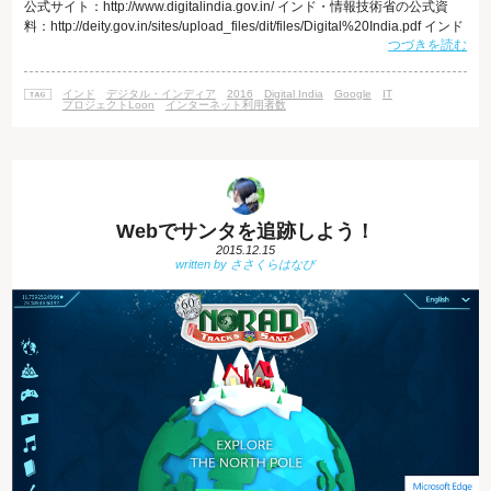
公式サイト：http://www.digitalindia.gov.in/ インド・情報技術省の公式資
料：http://deity.gov.in/sites/upload_files/dit/files/Digital%20India.pdf インド
つづきを読む
を名実ともに世界最高のIT国家にすべく、国から大企業まで総動員する、
国家規模のIT化運動に世界が注目しています。 インターネットがやってく
る たとえば
インド
デジタル・インディア
2016
Digital India
Google
IT
プロジェクトLoon
インターネット利用者数
Webでサンタを追跡しよう！
2015.12.15