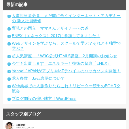
最新の記事
人事担当者必見！まだ間に合うインターネット・アカデミー
の 新入社員研修
育児との両立！ママさんデザイナーへの道
ENEX（エネックス）2017に参加してきました！
Webデザインを学ぶなら、スクールで学ぶ？それとも独学で
学ぶ？
超人気講座！「W3C公式HTML5講座」2月開講のお知らせ
今年も出展します！エネルギーと技術の祭典「ENEX」
Yahoo! JAPANがアプリやIoTデバイスのハッカソンを開催！
求人多数！Java言語について
Web業界での人脈作りならこれ！リピーター続出のBOHR交
流会
ブログ開設の強い味方！WordPress
スタッフ別ブログ