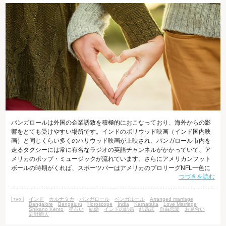
バンガロールは外国の企業誘致を積極的におこなっており、海外からの影
響をとても受けやすい場所です。インドのボリウッド映画（インド国内映
画）と同じくらい多くのハリウッド映画が上映され、バンガロール市内を
走るタクシーには常に有名なラジオの英語チャンネルがかかっていて、ア
メリカのポップ・ミュージックが流れています。さらにアメリカンフット
ボールの時期がくれば、スポーツバーはアメリカのプロリーグNFL一色に
つづきを読む
なります。映画や音楽、スポーツの変化と同様に、恋愛の形に関しても、
バンガロールではまるで外国のように変化してきていると、地元のインド
人の友人知人が教えてくれました。 恋愛と結婚観の昔と今 私の友人たちに
インド
カルナタカ
バンガロール
ベンガルール
Arranged marriage
聞いた話です。今20代前後の若者の父母世代の結婚は、ほぼアレンジドマ
Bangalore
Bengaluru
Horoscope
India
Karnataka
Love Marriage
Shikano Kento
星占い
結婚
インドの結婚
結婚式
自由恋愛
お見合い
リッジ（お見合い結婚）だったそ
鹿野絢人