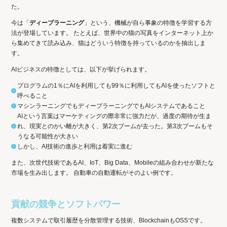
た。
今は「
ディープラーニング
」という、機械が自ら事象の特徴を学習する方
法が登場しています。 たとえば、世界中の猫の写真をインターネット上か
ら集めてきて読み込み、猫はどういう特徴を持っているのかを抽出しま
す。
AIビジネスの特徴としては、以下が挙げられます。
プログラムの1％にAIを利用しても99％に利用してもAIを使ったソフトと
呼べること
マシンラーニングでもディープラーニングでもAIシステムであること
AIという言葉はマーケティングの際非常に強力だが、過度の期待が生ま
れ、現実とのかい離が大きく、第2次ブームが去った。第3次ブームもそ
うなる可能性が大きい
しかし、AI技術の進歩と利用は着実に進む
また、次世代技術であるAI、IoT、Big Data、Mobileの組み合わせが新たな
市場を生み出します。 自動車の自動運転がそのよい例です。
貢献の競争とソフトパワー
複数システムで取引履歴を分散管理する技術、BlockchainもOSSです。