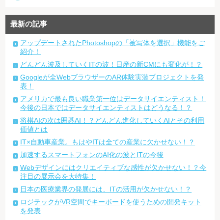
最新の記事
アップデートされたPhotoshopの「被写体を選択」機能をご
紹介！
どんどん波及していくITの波！日産の新CMにも変化が！？
Googleが全WebブラウザーのAR体験実装プロジェクトを発
表！
アメリカで最も良い職業第一位はデータサイエンティスト！
今後の日本ではデータサイエンティストはどうなる！？
将棋AIの次は囲碁AI！？どんどん進化していくAIとその利用
価値とは
IT×自動車産業。もはやITは全ての産業に欠かせない！？
加速するスマートフォンのAI化の波とITの今後
Webデザインにはクリエイティブな感性が欠かせない！？今
注目の展示会を大特集！
日本の医療業界の発展には、ITの活用が欠かせない！？
ロジテックがVR空間でキーボードを使うための開発キット
を発表