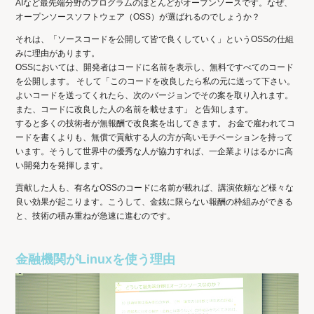
AIなど最先端分野のプログラムのほとんどがオープンソースです。なぜ、
オープンソースソフトウェア（OSS）が選ばれるのでしょうか？
それは、「ソースコードを公開して皆で良くしていく」というOSSの仕組
みに理由があります。
OSSにおいては、開発者はコードに名前を表示し、無料ですべてのコード
を公開します。 そして「このコードを改良したら私の元に送って下さい。
よいコードを送ってくれたら、次のバージョンでその案を取り入れます。
また、コードに改良した人の名前を載せます」 と告知します。
すると多くの技術者が無報酬で改良案を出してきます。 お金で雇われてコ
ードを書くよりも、無償で貢献する人の方が高いモチベーションを持って
います。そうして世界中の優秀な人が協力すれば、一企業よりはるかに高
い開発力を発揮します。
貢献した人も、有名なOSSのコードに名前が載れば、講演依頼など様々な
良い効果が起こります。こうして、金銭に限らない報酬の枠組みができる
と、技術の積み重ねが急速に進むのです。
金融機関がLinuxを使う理由