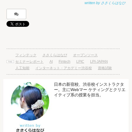
フィンテック
ささくらはなび
オープンソース
セミナーレポート
AI
Fintech
LPIC
LPI-JAPAN
人工知能
インターネット・アカデミー渋谷校
資格試験
日本の新宿校、渋谷校インストラクタ
ー。主にWebマー ケティングとクリエ
イティブ系の授業を担当。