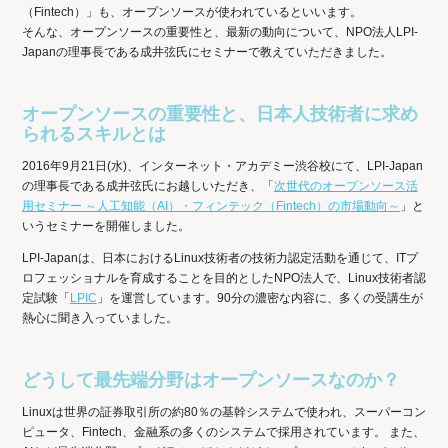
（Fintech）」も、オープンソースが使われているといいます。
そんな、オープンソースの重要性と、最新の動向について、NPO法人LPI-
Japanの理事長である成井弦氏にセミナーで教えていただきました。
オープンソースの重要性と、日本人技術者に求め
られるスキルとは
2016年9月21日(水)、インターネット・アカデミー渋谷校にて、LPI-Japan
の理事長である成井弦氏にお越しいただき、「
次世代のオープンソース活
用セミナー ～人工知能（AI）・フィンテック（Fintech）の市場動向～
」と
いうセミナーを開催しました。
LPI-Japanは、日本におけるLinux技術者の技術力認定活動を通じて、ITプ
ロフェッショナルを育成することを目的としたNPO法人で、Linux技術者認
定試験「
LPIC
」を運営しています。90分の濃密な内容に、多くの受講生が
熱心に聞き入っていました。
どうして最先端分野はオープンソースなのか？
Linuxは世界の証券取引所の約80％の基幹システムで使われ、スーパーコン
ピュータ、Fintech、金融系の多くのシステムで採用されています。 また、