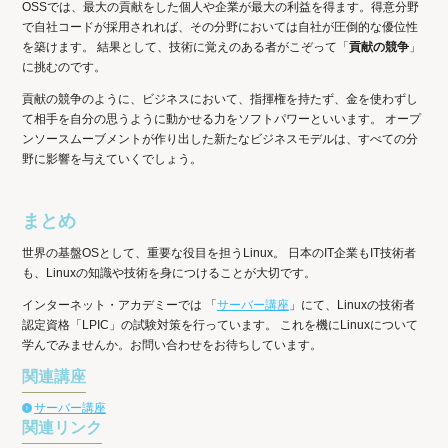
OSSでは、最大の貢献をした個人や企業が最大の利益を得ます。得意分野
で自社コードが採用されれば、その分野においては自社が圧倒的な優位性
を築けます。 結果として、技術に覚えのある者がこぞって「
貢献の競争
」
に挑むのです。
貢献の競争のように、ビジネスにおいて、指揮権を持たず、金を使わずし
て相手を自分の思うように動かせる力をソフトパワーといいます。 オープ
ンソースムーブメントが作り出した新たなビジネスモデルは、すべての分
野に影響を与えていくでしょう。
まとめ
世界の基盤OSとして、重要な役目を担うLinux。 日本のIT企業もIT技術者
も、Linuxの知識や技術を身につけることが大切です。
インターネット・アカデミーでは 「
サーバー講座
」にて、Linuxの技術者
認定資格「LPIC」の試験対策を行っています。 これを機にLinuxについて
学んでみませんか。お問い合わせをお待ちしています。
関連講座
サーバー講座
関連リンク