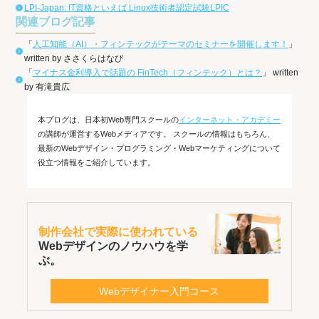
LPI-Japan: IT資格といえば Linux技術者認定試験LPIC
関連ブログ記事
「
人工知能（AI）・フィンテックがテーマのセミナーを開催します！
」
written by ささくらはなび
「
マイナス金利導入で話題の FinTech（フィンテック）とは？
」 written
by 有滝貴広
本ブログは、日本初Web専門スクールの
インターネット・アカデミー
の講師が運営するWebメディアです。 スクールの情報はもちろん、
最新のWebデザイン・プログラミング・Webマーケティングについて
役立つ情報をご紹介しています。
制作会社で実際に使われている
Webデザインのノウハウを学
ぶ。
Webデザイナー入門コース