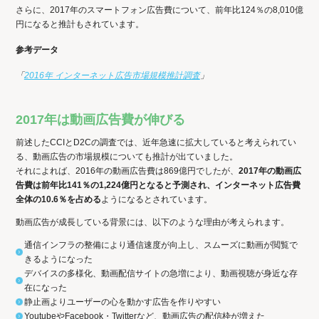
さらに、2017年のスマートフォン広告費について、前年比124％の8,010億
円になると推計もされています。
参考データ
「
2016年 インターネット広告市場規模推計調査
」
2017年は動画広告費が伸びる
前述したCCIとD2Cの調査では、近年急速に拡大していると考えられてい
る、動画広告の市場規模についても推計が出ていました。
それによれば、2016年の動画広告費は869億円でしたが、
2017年の動画広
告費は前年比141％の1,224億円となると予測され、インターネット広告費
全体の10.6％を占める
ようになるとされています。
動画広告が成長している背景には、以下のような理由が考えられます。
通信インフラの整備により通信速度が向上し、スムーズに動画が閲覧で
きるようになった
デバイスの多様化、動画配信サイトの急増により、動画視聴が身近な存
在になった
静止画よりユーザーの心を動かす広告を作りやすい
YoutubeやFacebook・Twitterなど、動画広告の配信枠が増えた