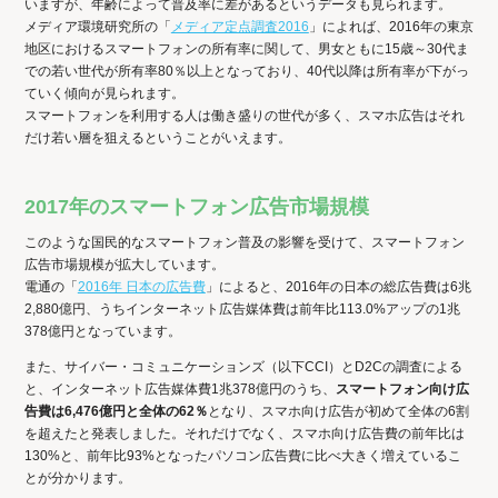
いますが、年齢によって普及率に差があるというデータも見られます。
メディア環境研究所の「
メディア定点調査2016
」によれば、2016年の東京
地区におけるスマートフォンの所有率に関して、男女ともに15歳～30代ま
での若い世代が所有率80％以上となっており、40代以降は所有率が下がっ
ていく傾向が見られます。
スマートフォンを利用する人は働き盛りの世代が多く、スマホ広告はそれ
だけ若い層を狙えるということがいえます。
2017年のスマートフォン広告市場規模
このような国民的なスマートフォン普及の影響を受けて、スマートフォン
広告市場規模が拡大しています。
電通の「
2016年 日本の広告費
」によると、2016年の日本の総広告費は6兆
2,880億円、うちインターネット広告媒体費は前年比113.0%アップの1兆
378億円となっています。
また、サイバー・コミュニケーションズ（以下CCI）とD2Cの調査による
と、インターネット広告媒体費1兆378億円のうち、
スマートフォン向け広
告費は6,476億円と全体の62％
となり、スマホ向け広告が初めて全体の6割
を超えたと発表しました。それだけでなく、スマホ向け広告費の前年比は
130%と、前年比93%となったパソコン広告費に比べ大きく増えているこ
とが分かります。