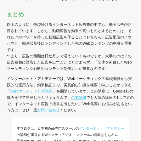
まとめ
以上のように、伸び続けるインターネット広告費の中でも、動画広告が注
目されています。しかし、動画広告を効果の高いものとするためには、そ
れだけのパワーを持った動画広告を作ることはもちろん、広告配信のノウ
ハウと、動画閲覧後にランディングした先のWebコンテンツの中身が重要
です。
つまり、広告の種類は日進月歩で増えていくものですが、大事なのはその
広告種類に対応した広告を出すことにとどまらず、「全体を俯瞰したWeb
マーケティング戦略やコンテンツ制作力」が重要なのです。
インターネット・アカデミーでは、Webマーケティングの基礎知識から実
践的な運用方法、効果検証まで、実践的な知識を幅広く学ぶことができる
「
Webマーケティング講座
」を開講しています。この講座は、Google社の
協力を得て開発したカリキュラムで、
企業研修
でも人気の講座の1つですの
で、インターネット広告で成果を出したい、Web集客にお悩みがあるとい
う方は、ぜひ一度
お問い合わせ
ください。
本ブログは、日本初Web専門スクールの
インターネット・アカデミー
の講師が運営するWebメディアです。 スクールの情報はもちろん、