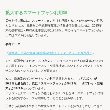
拡大するスマートフォン利用率
広告を打つ際には、スマートフォン向けを意識することが欠かせない時代
となりました。 総務省の平成28年度版の情報通信白書によれば、2015年
末の携帯電話・PHSの世帯普及率は95.8％、そのうちスマートフォンのシ
ェアは72.0％にも達しています。
参考データ
「
総務省｜平成28年版 情報通信白書｜インターネットの普及状況
」
また、同調査によれば、2015年末のインターネットの人口普及率は83.0％
まで増えており、インターネットが現代社会においてインフラとして欠か
せないものとなっていることが窺えます。
次に、端末別のインターネットの利用状況をみると、
「パソコン」が
56.8％と最も高く、次に「スマートフォン」が54.3％、「タブレット型端
末」が18.3％
となっています。
パソコンとスマートフォンの差はわずか2.5％となり、スマートフォンでネ
ットを閲覧するケースが増加していることが読み取れます。
子供から高齢者まで多くの世代がスマートフォンを持つようになってきて