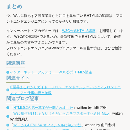
まとめ
今、Webに限らず各種産業界から注目を集めているHTML5の知識は、フロ
ントエンドエンジニアにとって欠かせない知識です。
インターネット・アカデミーでは「
W3C公式HTML5講座
」を開講していま
す。 W3Cの公式講座であるため、最新技術であるHTML5について、正確
かつ最新の内容を学ぶことができます。
フロントエンドエンジニアやWebプログラマーを目指す方は、ぜひご検討
ください。
関連講座
インターネット・アカデミー W3C公式HTML5講座
関連サイト
IT業界まるわかりガイド－フロントエンドエンジニアとは？フロントエ
ンジニアの仕事内容と年収
関連ブログ記事
「
HTML5.2の第一草案が公開されました
」written by 山田宏樹
「
Web制作だけじゃない！今だからこそマスターすべきHTML5
」written
by 鹿野絢人
「
W3CからHTML5をオフィシャルに学ぶ方法
」written by 山田宏樹