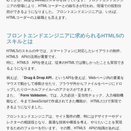
応できる、高度なWeb制作スキルを持っています。 フロントエンドエンジ
ニアの登場により、HTMLコーダーとの線引きが行われ、現場での役割分
担ができるようになりました。 フロントエンドエンジニアは、いわば、
HTMLコーダーの上級職とも言えます。
フロントエンドエンジニアに求められるHTML5の
スキルとは
HTML5のスキルの中では、スマートフォンに対応したレイアウトの制作、
HTML5 APIの活用が重要です。
特に、HTML5 APIを使えば、従来のHTMLでは難しかったことも実現でき
るようになります。
例えば、「
Drag & Drop API
」というAPIを使えば、Webページ内の要素を
マウスで動かして移動させたり、ブラウザ外からファイルをページにドロ
ップしたりローカルファイルへのアクセスができます。
また、「
Form Validation
」では、入力必須・妥当性チェック、入力補助機
能など、今までJavaScriptで作成されてきた機能が、 HTMLだけで実現で
きるようになりました。
フロントエンドエンジニアは、サイト製作の際、時にはデザイナーやディ
レクターの相談役となり、最適な技術や構造を考え、やりたいことを実現
するためのフォローを行います。 その際、HTML5 APIの知識があれば、