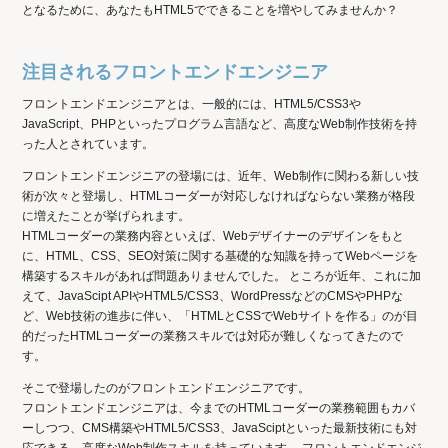
となるために、あなたもHTML5でできることを増やしてみませんか？
注目されるフロントエンドエンジニア
フロントエンドエンジニアとは、一般的には、HTML5/CSS3や
JavaScript、PHPといったプログラム言語など、高度なWeb制作技術を持
った人とされています。
フロントエンドエンジニアの登場には、近年、Web制作に関わる新しい技
術が次々と登場し、HTMLコーダーが対応しなければならない業務が格段
に増えたことが挙げられます。
HTMLコーダーの業務内容といえば、Webデザイナーのデザインをもと
に、HTML、CSS、SEO対策に関する基礎的な知識を持ってWebページを
構築するスキルがあれば問題ありませんでした。 ところが近年、これに加
えて、JavaScipt APIやHTML5/CSS3、WordPressなどのCMSやPHPな
ど、Web技術の進歩に伴い、「HTMLとCSSでWebサイトを作る」のが目
的だったHTMLコーダーの業務スキルでは対応が難しくなってきたので
す。
そこで登場したのがフロントエンドエンジニアです。
フロントエンドエンジニアは、今までのHTMLコーダーの業務範囲もカバ
ーしつつ、CMS構築やHTML5/CSS3、JavaSciptといった最新技術にも対